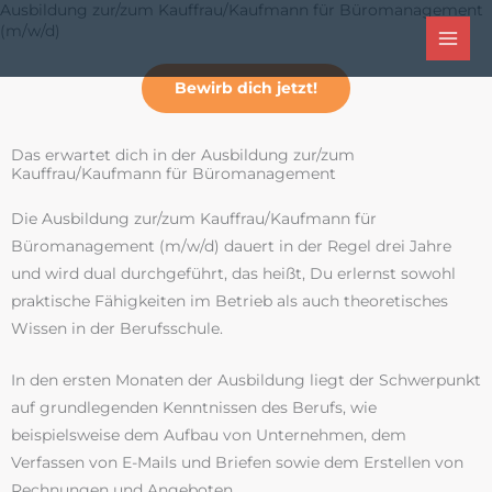
Ausbildung zur/zum Kauffrau/Kaufmann für Büromanagement
Zum
Mai
(m/w/d)
Inhalt
Men
springen
Bewirb dich jetzt!
Das erwartet dich in der Ausbildung zur/zum
Kauffrau/Kaufmann für Büromanagement
Die Ausbildung zur/zum Kauffrau/Kaufmann für
Büromanagement (m/w/d) dauert in der Regel drei Jahre
und wird dual durchgeführt, das heißt, Du erlernst sowohl
praktische Fähigkeiten im Betrieb als auch theoretisches
Wissen in der Berufsschule.
In den ersten Monaten der Ausbildung liegt der Schwerpunkt
auf grundlegenden Kenntnissen des Berufs, wie
beispielsweise dem Aufbau von Unternehmen, dem
Verfassen von E-Mails und Briefen sowie dem Erstellen von
Rechnungen und Angeboten.